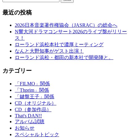
最近の投稿
2026日本音楽著作権協会（JASRAC）の総会へ
N響大河ドラマコンサート2026のライブ盤がリリー
ス！
ローランド浜松本社で濃厚ミーティング
なんと大野知事がゲスト出演！
ローランド浜松・都田の新本社で開発陣と。
カテゴリー
「FILMO」関係
「Thprim」関係
「鍵盤王子」関係
CD（オリジナル）
CD（参加作品）
That's DAN!!
アルバム試聴
お知らせ
スペシャルトピック