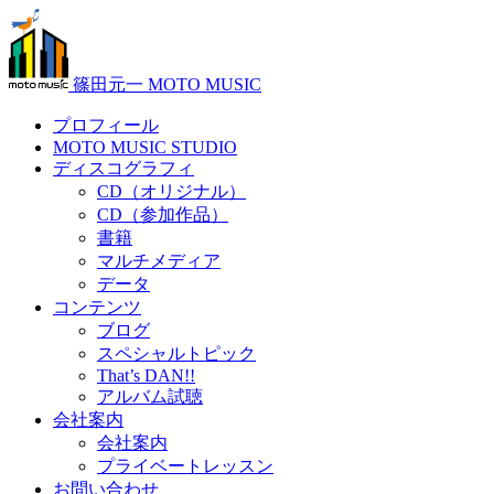
篠田元一 MOTO MUSIC
プロフィール
MOTO MUSIC STUDIO
ディスコグラフィ
CD（オリジナル）
CD（参加作品）
書籍
マルチメディア
データ
コンテンツ
ブログ
スペシャルトピック
That’s DAN!!
アルバム試聴
会社案内
会社案内
プライベートレッスン
お問い合わせ