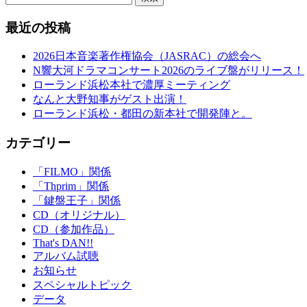
最近の投稿
2026日本音楽著作権協会（JASRAC）の総会へ
N響大河ドラマコンサート2026のライブ盤がリリース！
ローランド浜松本社で濃厚ミーティング
なんと大野知事がゲスト出演！
ローランド浜松・都田の新本社で開発陣と。
カテゴリー
「FILMO」関係
「Thprim」関係
「鍵盤王子」関係
CD（オリジナル）
CD（参加作品）
That's DAN!!
アルバム試聴
お知らせ
スペシャルトピック
データ