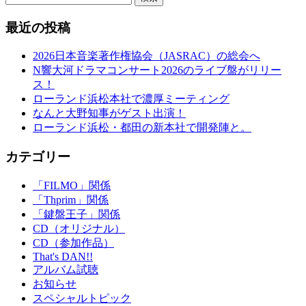
最近の投稿
2026日本音楽著作権協会（JASRAC）の総会へ
N響大河ドラマコンサート2026のライブ盤がリリー
ス！
ローランド浜松本社で濃厚ミーティング
なんと大野知事がゲスト出演！
ローランド浜松・都田の新本社で開発陣と。
カテゴリー
「FILMO」関係
「Thprim」関係
「鍵盤王子」関係
CD（オリジナル）
CD（参加作品）
That's DAN!!
アルバム試聴
お知らせ
スペシャルトピック