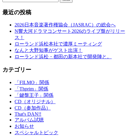
最近の投稿
2026日本音楽著作権協会（JASRAC）の総会へ
N響大河ドラマコンサート2026のライブ盤がリリー
ス！
ローランド浜松本社で濃厚ミーティング
なんと大野知事がゲスト出演！
ローランド浜松・都田の新本社で開発陣と。
カテゴリー
「FILMO」関係
「Thprim」関係
「鍵盤王子」関係
CD（オリジナル）
CD（参加作品）
That's DAN!!
アルバム試聴
お知らせ
スペシャルトピック