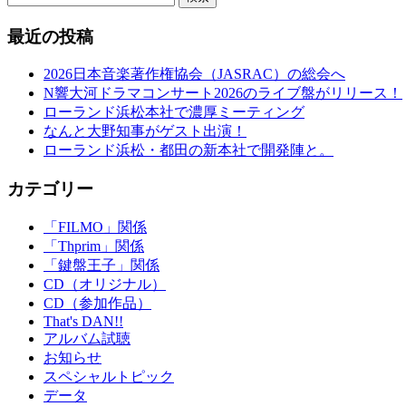
最近の投稿
2026日本音楽著作権協会（JASRAC）の総会へ
N響大河ドラマコンサート2026のライブ盤がリリース！
ローランド浜松本社で濃厚ミーティング
なんと大野知事がゲスト出演！
ローランド浜松・都田の新本社で開発陣と。
カテゴリー
「FILMO」関係
「Thprim」関係
「鍵盤王子」関係
CD（オリジナル）
CD（参加作品）
That's DAN!!
アルバム試聴
お知らせ
スペシャルトピック
データ