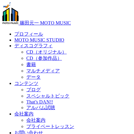
篠田元一 MOTO MUSIC
プロフィール
MOTO MUSIC STUDIO
ディスコグラフィ
CD（オリジナル）
CD（参加作品）
書籍
マルチメディア
データ
コンテンツ
ブログ
スペシャルトピック
That’s DAN!!
アルバム試聴
会社案内
会社案内
プライベートレッスン
お問い合わせ