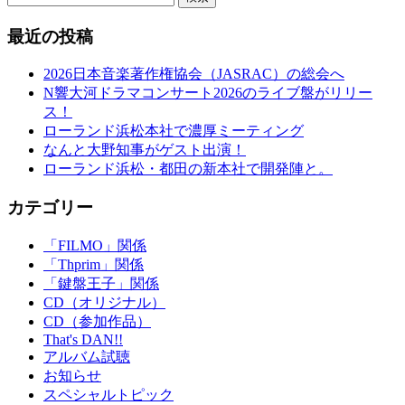
最近の投稿
2026日本音楽著作権協会（JASRAC）の総会へ
N響大河ドラマコンサート2026のライブ盤がリリー
ス！
ローランド浜松本社で濃厚ミーティング
なんと大野知事がゲスト出演！
ローランド浜松・都田の新本社で開発陣と。
カテゴリー
「FILMO」関係
「Thprim」関係
「鍵盤王子」関係
CD（オリジナル）
CD（参加作品）
That's DAN!!
アルバム試聴
お知らせ
スペシャルトピック