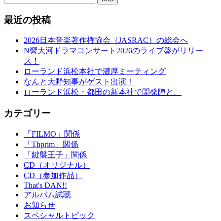
最近の投稿
2026日本音楽著作権協会（JASRAC）の総会へ
N響大河ドラマコンサート2026のライブ盤がリリー
ス！
ローランド浜松本社で濃厚ミーティング
なんと大野知事がゲスト出演！
ローランド浜松・都田の新本社で開発陣と。
カテゴリー
「FILMO」関係
「Thprim」関係
「鍵盤王子」関係
CD（オリジナル）
CD（参加作品）
That's DAN!!
アルバム試聴
お知らせ
スペシャルトピック