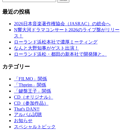
最近の投稿
2026日本音楽著作権協会（JASRAC）の総会へ
N響大河ドラマコンサート2026のライブ盤がリリー
ス！
ローランド浜松本社で濃厚ミーティング
なんと大野知事がゲスト出演！
ローランド浜松・都田の新本社で開発陣と。
カテゴリー
「FILMO」関係
「Thprim」関係
「鍵盤王子」関係
CD（オリジナル）
CD（参加作品）
That's DAN!!
アルバム試聴
お知らせ
スペシャルトピック