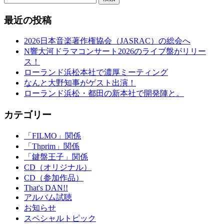
最近の投稿
2026日本音楽著作権協会（JASRAC）の総会へ
N響大河ドラマコンサート2026のライブ盤がリリー
ス！
ローランド浜松本社で濃厚ミーティング
なんと大野知事がゲスト出演！
ローランド浜松・都田の新本社で開発陣と。
カテゴリー
「FILMO」関係
「Thprim」関係
「鍵盤王子」関係
CD（オリジナル）
CD（参加作品）
That's DAN!!
アルバム試聴
お知らせ
スペシャルトピック