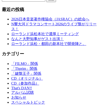
最近の投稿
2026日本音楽著作権協会（JASRAC）の総会へ
N響大河ドラマコンサート2026のライブ盤がリリー
ス！
ローランド浜松本社で濃厚ミーティング
なんと大野知事がゲスト出演！
ローランド浜松・都田の新本社で開発陣と。
カテゴリー
「FILMO」関係
「Thprim」関係
「鍵盤王子」関係
CD（オリジナル）
CD（参加作品）
That's DAN!!
アルバム試聴
お知らせ
スペシャルトピック