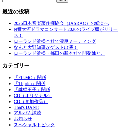
最近の投稿
2026日本音楽著作権協会（JASRAC）の総会へ
N響大河ドラマコンサート2026のライブ盤がリリー
ス！
ローランド浜松本社で濃厚ミーティング
なんと大野知事がゲスト出演！
ローランド浜松・都田の新本社で開発陣と。
カテゴリー
「FILMO」関係
「Thprim」関係
「鍵盤王子」関係
CD（オリジナル）
CD（参加作品）
That's DAN!!
アルバム試聴
お知らせ
スペシャルトピック