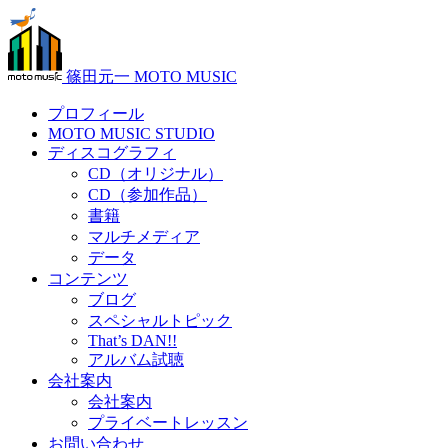
篠田元一 MOTO MUSIC
プロフィール
MOTO MUSIC STUDIO
ディスコグラフィ
CD（オリジナル）
CD（参加作品）
書籍
マルチメディア
データ
コンテンツ
ブログ
スペシャルトピック
That’s DAN!!
アルバム試聴
会社案内
会社案内
プライベートレッスン
お問い合わせ