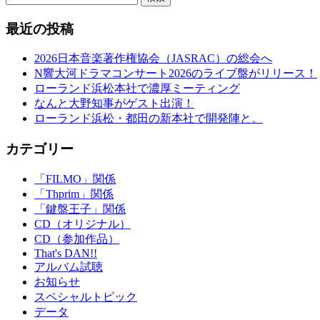
最近の投稿
2026日本音楽著作権協会（JASRAC）の総会へ
N響大河ドラマコンサート2026のライブ盤がリリース！
ローランド浜松本社で濃厚ミーティング
なんと大野知事がゲスト出演！
ローランド浜松・都田の新本社で開発陣と。
カテゴリー
「FILMO」関係
「Thprim」関係
「鍵盤王子」関係
CD（オリジナル）
CD（参加作品）
That's DAN!!
アルバム試聴
お知らせ
スペシャルトピック
データ