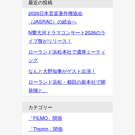
最近の投稿
2026日本音楽著作権協会
（JASRAC）の総会へ
N響大河ドラマコンサート2026のラ
イブ盤がリリース！
ローランド浜松本社で濃厚ミーティ
ング
なんと大野知事がゲスト出演！
ローランド浜松・都田の新本社で開
発陣と。
カテゴリー
「FILMO」関係
「Thprim」関係