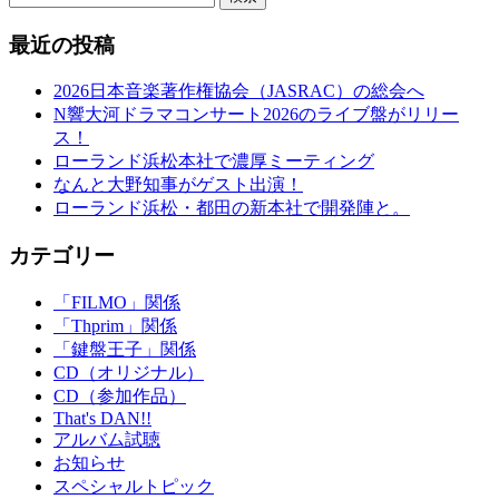
最近の投稿
2026日本音楽著作権協会（JASRAC）の総会へ
N響大河ドラマコンサート2026のライブ盤がリリー
ス！
ローランド浜松本社で濃厚ミーティング
なんと大野知事がゲスト出演！
ローランド浜松・都田の新本社で開発陣と。
カテゴリー
「FILMO」関係
「Thprim」関係
「鍵盤王子」関係
CD（オリジナル）
CD（参加作品）
That's DAN!!
アルバム試聴
お知らせ
スペシャルトピック