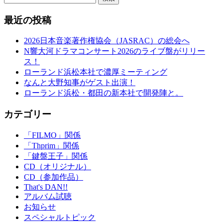
最近の投稿
2026日本音楽著作権協会（JASRAC）の総会へ
N響大河ドラマコンサート2026のライブ盤がリリー
ス！
ローランド浜松本社で濃厚ミーティング
なんと大野知事がゲスト出演！
ローランド浜松・都田の新本社で開発陣と。
カテゴリー
「FILMO」関係
「Thprim」関係
「鍵盤王子」関係
CD（オリジナル）
CD（参加作品）
That's DAN!!
アルバム試聴
お知らせ
スペシャルトピック