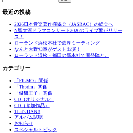
最近の投稿
2026日本音楽著作権協会（JASRAC）の総会へ
N響大河ドラマコンサート2026のライブ盤がリリー
ス！
ローランド浜松本社で濃厚ミーティング
なんと大野知事がゲスト出演！
ローランド浜松・都田の新本社で開発陣と。
カテゴリー
「FILMO」関係
「Thprim」関係
「鍵盤王子」関係
CD（オリジナル）
CD（参加作品）
That's DAN!!
アルバム試聴
お知らせ
スペシャルトピック