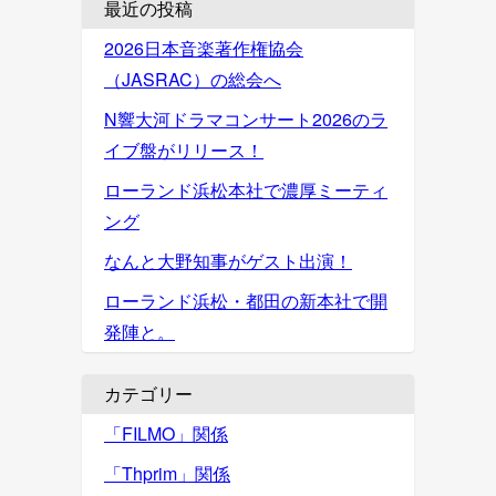
最近の投稿
2026日本音楽著作権協会
（JASRAC）の総会へ
N響大河ドラマコンサート2026のラ
イブ盤がリリース！
ローランド浜松本社で濃厚ミーティ
ング
なんと大野知事がゲスト出演！
ローランド浜松・都田の新本社で開
発陣と。
カテゴリー
「FILMO」関係
「Thprim」関係