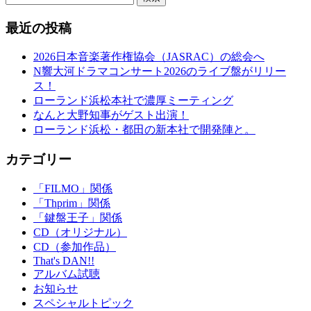
最近の投稿
2026日本音楽著作権協会（JASRAC）の総会へ
N響大河ドラマコンサート2026のライブ盤がリリー
ス！
ローランド浜松本社で濃厚ミーティング
なんと大野知事がゲスト出演！
ローランド浜松・都田の新本社で開発陣と。
カテゴリー
「FILMO」関係
「Thprim」関係
「鍵盤王子」関係
CD（オリジナル）
CD（参加作品）
That's DAN!!
アルバム試聴
お知らせ
スペシャルトピック