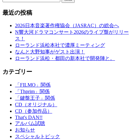
最近の投稿
2026日本音楽著作権協会（JASRAC）の総会へ
N響大河ドラマコンサート2026のライブ盤がリリー
ス！
ローランド浜松本社で濃厚ミーティング
なんと大野知事がゲスト出演！
ローランド浜松・都田の新本社で開発陣と。
カテゴリー
「FILMO」関係
「Thprim」関係
「鍵盤王子」関係
CD（オリジナル）
CD（参加作品）
That's DAN!!
アルバム試聴
お知らせ
スペシャルトピック