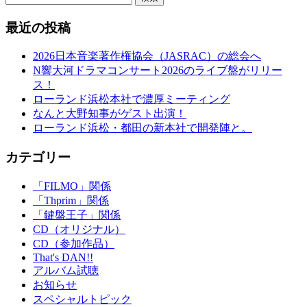
最近の投稿
2026日本音楽著作権協会（JASRAC）の総会へ
N響大河ドラマコンサート2026のライブ盤がリリー
ス！
ローランド浜松本社で濃厚ミーティング
なんと大野知事がゲスト出演！
ローランド浜松・都田の新本社で開発陣と。
カテゴリー
「FILMO」関係
「Thprim」関係
「鍵盤王子」関係
CD（オリジナル）
CD（参加作品）
That's DAN!!
アルバム試聴
お知らせ
スペシャルトピック