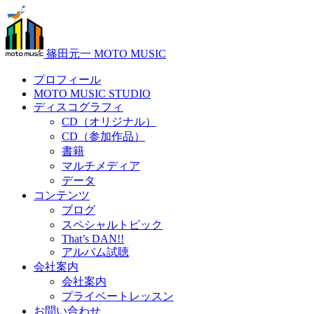
篠田元一 MOTO MUSIC
プロフィール
MOTO MUSIC STUDIO
ディスコグラフィ
CD（オリジナル）
CD（参加作品）
書籍
マルチメディア
データ
コンテンツ
ブログ
スペシャルトピック
That’s DAN!!
アルバム試聴
会社案内
会社案内
プライベートレッスン
お問い合わせ