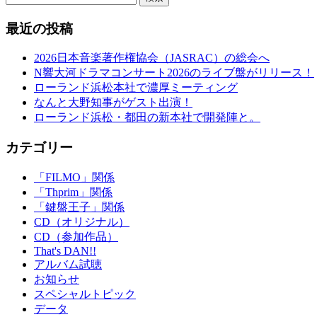
最近の投稿
2026日本音楽著作権協会（JASRAC）の総会へ
N響大河ドラマコンサート2026のライブ盤がリリース！
ローランド浜松本社で濃厚ミーティング
なんと大野知事がゲスト出演！
ローランド浜松・都田の新本社で開発陣と。
カテゴリー
「FILMO」関係
「Thprim」関係
「鍵盤王子」関係
CD（オリジナル）
CD（参加作品）
That's DAN!!
アルバム試聴
お知らせ
スペシャルトピック
データ