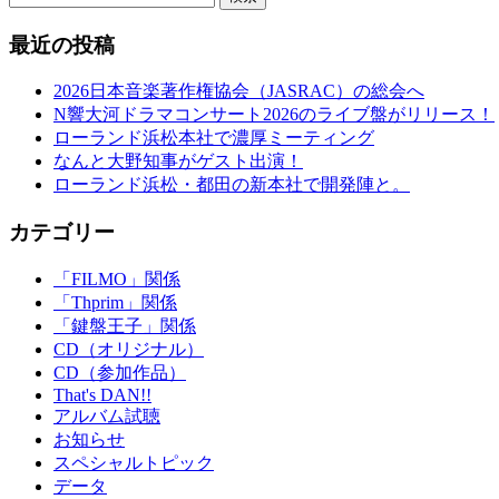
最近の投稿
2026日本音楽著作権協会（JASRAC）の総会へ
N響大河ドラマコンサート2026のライブ盤がリリース！
ローランド浜松本社で濃厚ミーティング
なんと大野知事がゲスト出演！
ローランド浜松・都田の新本社で開発陣と。
カテゴリー
「FILMO」関係
「Thprim」関係
「鍵盤王子」関係
CD（オリジナル）
CD（参加作品）
That's DAN!!
アルバム試聴
お知らせ
スペシャルトピック
データ