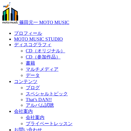
篠田元一 MOTO MUSIC
プロフィール
MOTO MUSIC STUDIO
ディスコグラフィ
CD（オリジナル）
CD（参加作品）
書籍
マルチメディア
データ
コンテンツ
ブログ
スペシャルトピック
That’s DAN!!
アルバム試聴
会社案内
会社案内
プライベートレッスン
お問い合わせ