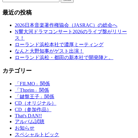
最近の投稿
2026日本音楽著作権協会（JASRAC）の総会へ
N響大河ドラマコンサート2026のライブ盤がリリー
ス！
ローランド浜松本社で濃厚ミーティング
なんと大野知事がゲスト出演！
ローランド浜松・都田の新本社で開発陣と。
カテゴリー
「FILMO」関係
「Thprim」関係
「鍵盤王子」関係
CD（オリジナル）
CD（参加作品）
That's DAN!!
アルバム試聴
お知らせ
スペシャルトピック