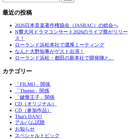
最近の投稿
2026日本音楽著作権協会（JASRAC）の総会へ
N響大河ドラマコンサート2026のライブ盤がリリー
ス！
ローランド浜松本社で濃厚ミーティング
なんと大野知事がゲスト出演！
ローランド浜松・都田の新本社で開発陣と。
カテゴリー
「FILMO」関係
「Thprim」関係
「鍵盤王子」関係
CD（オリジナル）
CD（参加作品）
That's DAN!!
アルバム試聴
お知らせ
スペシャルトピック