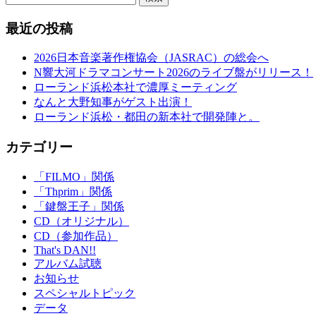
最近の投稿
2026日本音楽著作権協会（JASRAC）の総会へ
N響大河ドラマコンサート2026のライブ盤がリリース！
ローランド浜松本社で濃厚ミーティング
なんと大野知事がゲスト出演！
ローランド浜松・都田の新本社で開発陣と。
カテゴリー
「FILMO」関係
「Thprim」関係
「鍵盤王子」関係
CD（オリジナル）
CD（参加作品）
That's DAN!!
アルバム試聴
お知らせ
スペシャルトピック
データ