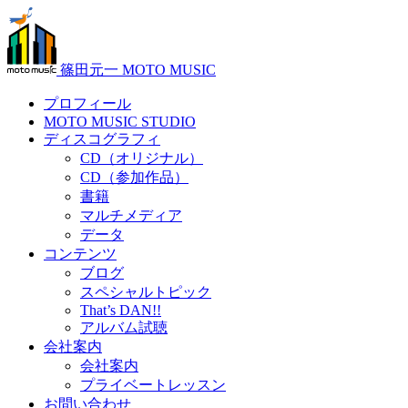
篠田元一 MOTO MUSIC
プロフィール
MOTO MUSIC STUDIO
ディスコグラフィ
CD（オリジナル）
CD（参加作品）
書籍
マルチメディア
データ
コンテンツ
ブログ
スペシャルトピック
That’s DAN!!
アルバム試聴
会社案内
会社案内
プライベートレッスン
お問い合わせ