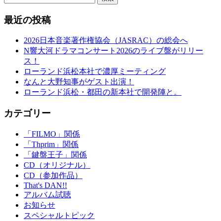
最近の投稿
2026日本音楽著作権協会（JASRAC）の総会へ
N響大河ドラマコンサート2026のライブ盤がリリー
ス！
ローランド浜松本社で濃厚ミーティング
なんと大野知事がゲスト出演！
ローランド浜松・都田の新本社で開発陣と。
カテゴリー
「FILMO」関係
「Thprim」関係
「鍵盤王子」関係
CD（オリジナル）
CD（参加作品）
That's DAN!!
アルバム試聴
お知らせ
スペシャルトピック