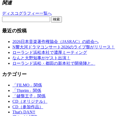
関連
ディスコグラフィー一覧へ
検索
最近の投稿
2026日本音楽著作権協会（JASRAC）の総会へ
N響大河ドラマコンサート2026のライブ盤がリリース！
ローランド浜松本社で濃厚ミーティング
なんと大野知事がゲスト出演！
ローランド浜松・都田の新本社で開発陣と。
カテゴリー
「FILMO」関係
「Thprim」関係
「鍵盤王子」関係
CD（オリジナル）
CD（参加作品）
That's DAN!!