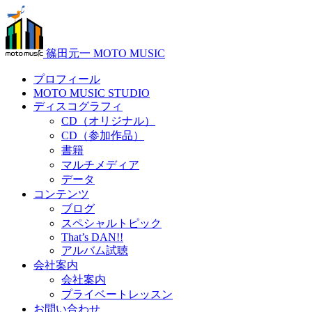
篠田元一 MOTO MUSIC
プロフィール
MOTO MUSIC STUDIO
ディスコグラフィ
CD（オリジナル）
CD（参加作品）
書籍
マルチメディア
データ
コンテンツ
ブログ
スペシャルトピック
That’s DAN!!
アルバム試聴
会社案内
会社案内
プライベートレッスン
お問い合わせ