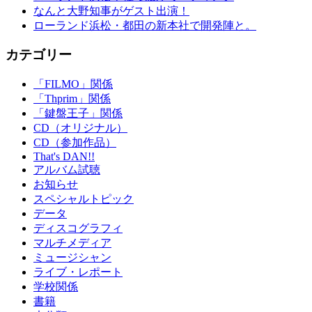
なんと大野知事がゲスト出演！
ローランド浜松・都田の新本社で開発陣と。
カテゴリー
「FILMO」関係
「Thprim」関係
「鍵盤王子」関係
CD（オリジナル）
CD（参加作品）
That's DAN!!
アルバム試聴
お知らせ
スペシャルトピック
データ
ディスコグラフィ
マルチメディア
ミュージシャン
ライブ・レポート
学校関係
書籍