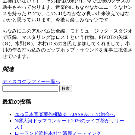
生徒はいない！）、その根性の末(??)、今では僕のクラスの
助手もやっております。音楽的にもなかなかユニークなセン
スを持ったヤツで、このCDもなかなか良い出来映えではな
いかと思っております。今後も楽しみなヤツです。
ちなみにこのアルバムは全編、モトミュ－ジック・スタジオ
で収録、マスタリングはロス！という代物。PIVOTの矢堀
(Ｇ)、水野(Ｂ)、木村(ＤS)の各氏も参加してくれまして、小
川の作る打ち込みのピップホップ・サウンドを見事に拡張さ
せています。
関連
ディスコグラフィー一覧へ
検索
最近の投稿
2026日本音楽著作権協会（JASRAC）の総会へ
N響大河ドラマコンサート2026のライブ盤がリリー
ス！
ローランド浜松本社で濃厚ミーティング