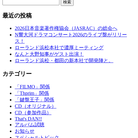
検索
最近の投稿
2026日本音楽著作権協会（JASRAC）の総会へ
N響大河ドラマコンサート2026のライブ盤がリリー
ス！
ローランド浜松本社で濃厚ミーティング
なんと大野知事がゲスト出演！
ローランド浜松・都田の新本社で開発陣と。
カテゴリー
「FILMO」関係
「Thprim」関係
「鍵盤王子」関係
CD（オリジナル）
CD（参加作品）
That's DAN!!
アルバム試聴
お知らせ
スペシャルトピック