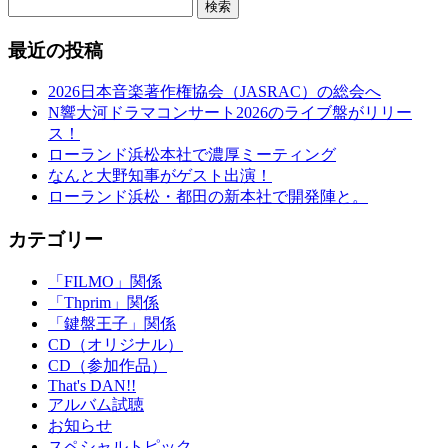
検索
最近の投稿
2026日本音楽著作権協会（JASRAC）の総会へ
N響大河ドラマコンサート2026のライブ盤がリリー
ス！
ローランド浜松本社で濃厚ミーティング
なんと大野知事がゲスト出演！
ローランド浜松・都田の新本社で開発陣と。
カテゴリー
「FILMO」関係
「Thprim」関係
「鍵盤王子」関係
CD（オリジナル）
CD（参加作品）
That's DAN!!
アルバム試聴
お知らせ
スペシャルトピック