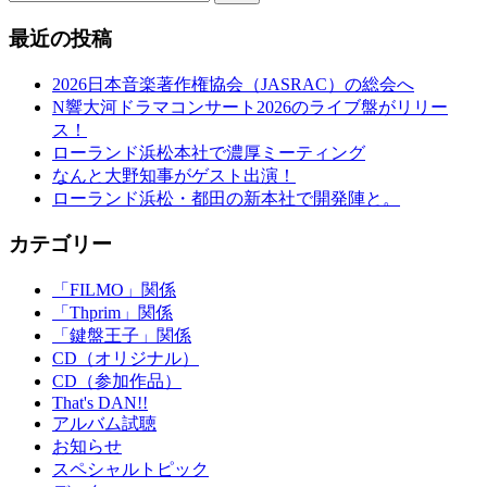
最近の投稿
2026日本音楽著作権協会（JASRAC）の総会へ
N響大河ドラマコンサート2026のライブ盤がリリー
ス！
ローランド浜松本社で濃厚ミーティング
なんと大野知事がゲスト出演！
ローランド浜松・都田の新本社で開発陣と。
カテゴリー
「FILMO」関係
「Thprim」関係
「鍵盤王子」関係
CD（オリジナル）
CD（参加作品）
That's DAN!!
アルバム試聴
お知らせ
スペシャルトピック