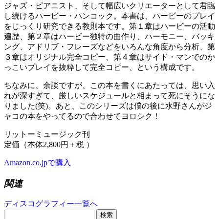
ジャズ・ピアニスト、そして幅広いクリエーターとして君臨
し続けるハービー・ハンコック。本書は、ハービーのプレイ
をじっくり研究できる教則本です。第１章はハービーの活動
遍歴、第２章はハービー独特の曲作り、ハーモニー、バッキ
ング、アドリブ・フレーズなどをいろんな角度から分析、第
３章はオリジナル完全コピー、第４章はサイド・マンでのか
っこいプレイを抜粋して完全コピー、という構成です。
ちなみに、余談ですが、この本を書くにあたっては、思い入
れが深すぎて、厳しいスケジュールと相まって死にそうにな
りました(笑)。あと、このシリーズは僕の後に水野さんがジ
ャコの本をやってるので合わせてヨロシク！
リットーミュージック刊
定価（本体2,800円＋税 ）
Amazon.co.jpで購入
関連
ディスコグラフィー一覧へ
検索