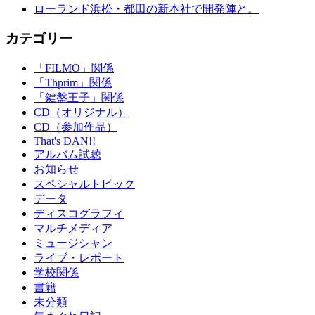
ローランド浜松・都田の新本社で開発陣と。
カテゴリー
「FILMO」関係
「Thprim」関係
「鍵盤王子」関係
CD（オリジナル）
CD（参加作品）
That's DAN!!
アルバム試聴
お知らせ
スペシャルトピック
データ
ディスコグラフィ
マルチメディア
ミュージシャン
ライブ・レポート
学校関係
書籍
未分類