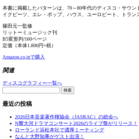
本書に掲載したパターンは、70～80年代のディスコ・サウ
イクビーツ、エレ・ポップ、ハウス、ユーロビート、トランス
篠田元一監修
リットーミュージック刊
B5変形判/160ページ
定価（本体1.800円+税）
Amazon.co.jpで購入
関連
ディスコグラフィー一覧へ
検索
最近の投稿
2026日本音楽著作権協会（JASRAC）の総会へ
N響大河ドラマコンサート2026のライブ盤がリリース！
ローランド浜松本社で濃厚ミーティング
なんと大野知事がゲスト出演！