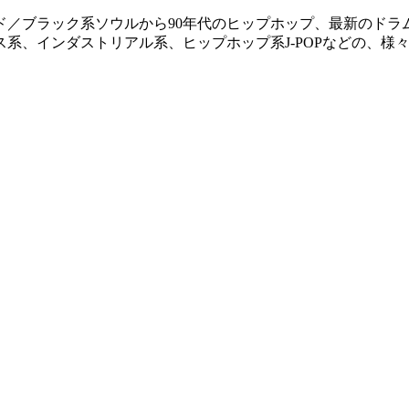
ンド／ブラック系ソウルから90年代のヒップホップ、最新のド
系、インダストリアル系、ヒップホップ系J-POPなどの、様