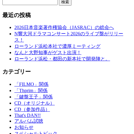
検索
最近の投稿
2026日本音楽著作権協会（JASRAC）の総会へ
N響大河ドラマコンサート2026のライブ盤がリリー
ス！
ローランド浜松本社で濃厚ミーティング
なんと大野知事がゲスト出演！
ローランド浜松・都田の新本社で開発陣と。
カテゴリー
「FILMO」関係
「Thprim」関係
「鍵盤王子」関係
CD（オリジナル）
CD（参加作品）
That's DAN!!
アルバム試聴
お知らせ
スペシャルトピック