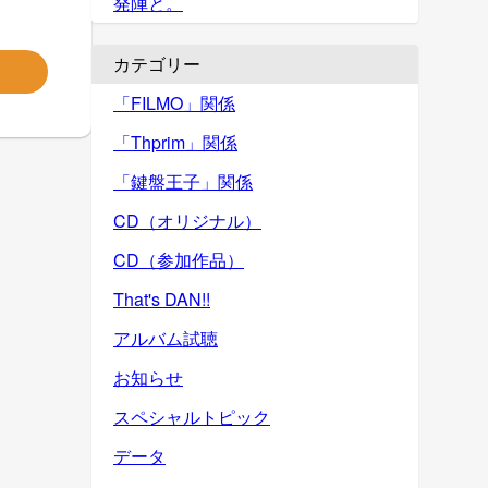
発陣と。
カテゴリー
「FILMO」関係
「Thprim」関係
「鍵盤王子」関係
CD（オリジナル）
CD（参加作品）
That's DAN!!
アルバム試聴
お知らせ
スペシャルトピック
データ