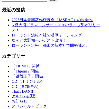
最近の投稿
2026日本音楽著作権協会（JASRAC）の総会へ
N響大河ドラマコンサート2026のライブ盤がリリー
ス！
ローランド浜松本社で濃厚ミーティング
なんと大野知事がゲスト出演！
ローランド浜松・都田の新本社で開発陣と。
カテゴリー
「FILMO」関係
「Thprim」関係
「鍵盤王子」関係
CD（オリジナル）
CD（参加作品）
That's DAN!!
アルバム試聴
お知らせ
スペシャルトピック