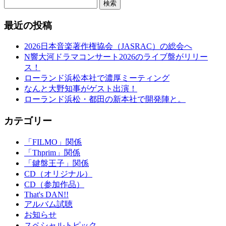
検索
最近の投稿
2026日本音楽著作権協会（JASRAC）の総会へ
N響大河ドラマコンサート2026のライブ盤がリリー
ス！
ローランド浜松本社で濃厚ミーティング
なんと大野知事がゲスト出演！
ローランド浜松・都田の新本社で開発陣と。
カテゴリー
「FILMO」関係
「Thprim」関係
「鍵盤王子」関係
CD（オリジナル）
CD（参加作品）
That's DAN!!
アルバム試聴
お知らせ
スペシャルトピック