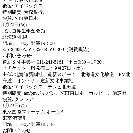
後援: エイベックス、
特別協賛: 青森銀行、
協賛: NTT東日本
1月20日(火)
北海道厚生年金会館
北海道/札幌
開場18：00／開演19：00
S:￥8,400 A:￥7,350 B:￥6,300（消費税込）
お問い合わせ:
道新文化事業社 011-241-5161（平日9:30～17:30 )
＜チケット一般発売日＞9月27日（土）
主催: 北海道新聞社、道新スポーツ、北海道文化放送、FM北
海道、オントナ、道新文化事業社
後援: エイベックス、テレビ北海道
特別協賛: am/pmジャパン、NTT東日本、カルビー、講談社
協賛: クレシア
1月23日(金)
東京国際フォーラム ホールA
東京/有楽町
開場18：00／開演18：30
お問い合わせ: