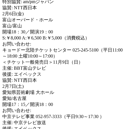
特別協賛: am/pmジャパン
協賛: NTT西日本
2月6日(金)
富山オーバード・ホール
富山/富山
開場18：30／開演19：00
S:￥8,000 A:￥6,500 B:￥5,000（消費税込）
お問い合わせ:
キョードー北陸チケットセンター 025-245-5100（平日11:00
～18:00 土曜10:00～17:00）
＜チケット一般発売日＞11月9日（日）
主催: BBT富山テレビ
後援: エイベックス
協賛: NTT西日本
2月7日(土)
愛知県芸術劇場 大ホール
愛知/名古屋
開場17：15／開演18：00
お問い合わせ:
中京テレビ事業 052-957-3333（平日9:30～17:30 ）
主催: 中京テレビ放送
後援: エイベックス