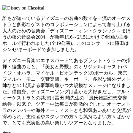
誰もが知っているディズニーの名曲の数々を一流のオーケス
トラと多彩なゲストのコラボレーションによって創り上げる
大人のための音楽会「ディズニー・オン・クラシック～まほ
うの夜の音楽会2004」が新年1/16～2/15にかけて全国の主要
ホールで行われました(全19公演)。このコンサートに篠田は
シンセ/キーボードで参加しました。
ディズニー音楽のエキスパートであるブラッド・ケリーの指
揮・編曲のもと、『美女と野獣』のオリジナルキャスト(ペ
イジ・オハラ、マイケル・ピオンテック)のボーカル、東京
フィルハーモニー交響楽団、キーボード、多彩な海外ゲスト
陣などの出演よる豪華絢爛かつ大規模なステージになりまし
た。僕自身、ディズニーソングは昔から大好きだし、フル・
オーケストラとの共演は冨田 勲先生の「源氏物語幻想交響
絵巻」以来で、ツアー中は毎日が刺激的でした。オーケスト
ラのメンバーや海外アーティストとも和気あいあいと交流が
深められ、主催者やスタッフの方々も気持ちよい方々ばかり
で、とても充実度の高い楽しいツアーとなりました。