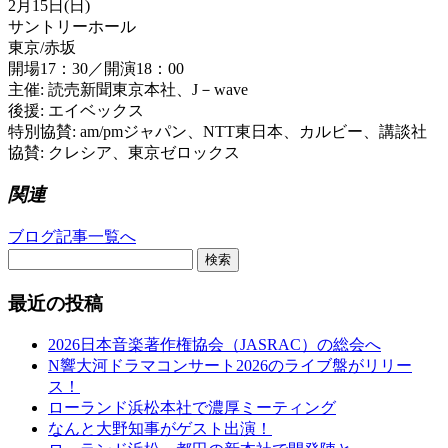
2月15日(日)
サントリーホール
東京/赤坂
開場17：30／開演18：00
主催: 読売新聞東京本社、J－wave
後援: エイベックス
特別協賛: am/pmジャパン、NTT東日本、カルビー、講談社
協賛: クレシア、東京ゼロックス
関連
ブログ記事一覧へ
検索
最近の投稿
2026日本音楽著作権協会（JASRAC）の総会へ
N響大河ドラマコンサート2026のライブ盤がリリー
ス！
ローランド浜松本社で濃厚ミーティング
なんと大野知事がゲスト出演！