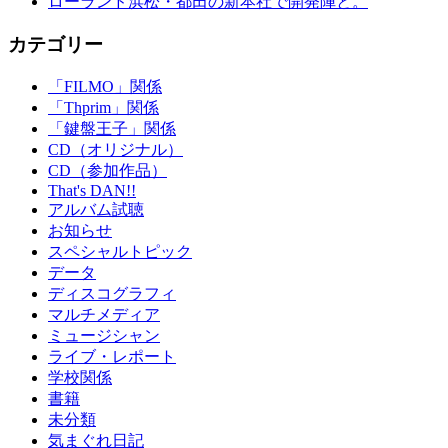
ローランド浜松・都田の新本社で開発陣と。
カテゴリー
「FILMO」関係
「Thprim」関係
「鍵盤王子」関係
CD（オリジナル）
CD（参加作品）
That's DAN!!
アルバム試聴
お知らせ
スペシャルトピック
データ
ディスコグラフィ
マルチメディア
ミュージシャン
ライブ・レポート
学校関係
書籍
未分類
気まぐれ日記