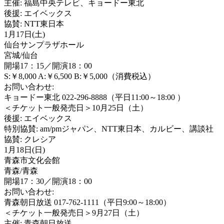
主催: 福島中央テレビ、キョードー東北
後援: エイベックス
協賛: NTT東日本
1月17日(土)
仙台サンプラザホール
宮城/仙台
開場17：15／開演18：00
S:￥8,000 A:￥6,500 B:￥5,000（消費税込）
お問い合わせ:
キョードー東北 022-296-8888（平日11:00～18:00 ）
＜チケット一般発売日＞10月25日（土）
後援: エイベックス
特別協賛: am/pmジャパン、NTT東日本、カルビー、講談社
協賛: クレシア
1月18日(日)
青森市文化会館
青森/青森
開場17：30／開演18：00
お問い合わせ:
青森朝日放送 017-762-1111（平日9:00～18:00）
＜チケット一般発売日＞9月27日（土）
主催: 青森朝日放送