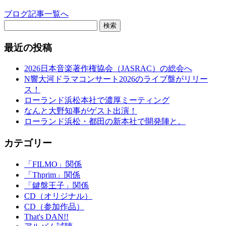
ブログ記事一覧へ
検索
最近の投稿
2026日本音楽著作権協会（JASRAC）の総会へ
N響大河ドラマコンサート2026のライブ盤がリリー
ス！
ローランド浜松本社で濃厚ミーティング
なんと大野知事がゲスト出演！
ローランド浜松・都田の新本社で開発陣と。
カテゴリー
「FILMO」関係
「Thprim」関係
「鍵盤王子」関係
CD（オリジナル）
CD（参加作品）
That's DAN!!