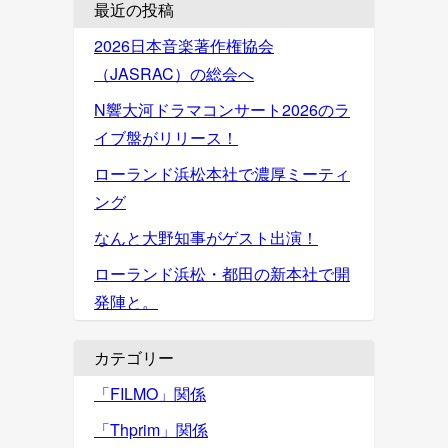
最近の投稿
2026日本音楽著作権協会
（JASRAC）の総会へ
N響大河ドラマコンサート2026のラ
イブ盤がリリース！
ローランド浜松本社で濃厚ミーティ
ング
なんと大野知事がゲスト出演！
ローランド浜松・都田の新本社で開
発陣と。
カテゴリー
「FILMO」関係
「Thprim」関係