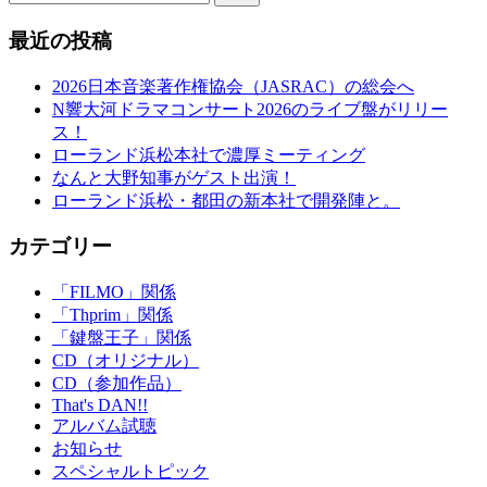
最近の投稿
2026日本音楽著作権協会（JASRAC）の総会へ
N響大河ドラマコンサート2026のライブ盤がリリー
ス！
ローランド浜松本社で濃厚ミーティング
なんと大野知事がゲスト出演！
ローランド浜松・都田の新本社で開発陣と。
カテゴリー
「FILMO」関係
「Thprim」関係
「鍵盤王子」関係
CD（オリジナル）
CD（参加作品）
That's DAN!!
アルバム試聴
お知らせ
スペシャルトピック