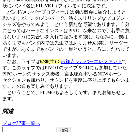
FILMO
既にバンド名は
（フィルモ）に決定です。
バンド/メンバープロフィールは別の機会に紹介しようと
思いますが、このメンバーで、熱くスリリングなプログレ・
ジャズをやってみよう、という新たな野望であります。自分
にとってはハードなインストはPIVOT以来なので、若手に負
けないように気合いを入れて臨みます(笑)。ちなみに、僕は
あくまでもバンド内では先生ではありません(笑)。リーダー
ですが、あくまでもバンドの一員というところにこだわって
います。
なお、ライブは
6/30(土)：
吉祥寺シルバーエレファント
で
す。このライブではPIVOTのライブ＆CDにも参加していた
PIPOホーンのサックス奏者、宮坂聡彦率いるNEWホーン・
セクションも加わり、サウンドを重厚に盛り上げてもらいま
す。この辺も楽しみであります。
ということで、FILMOもよろしくです。またお知らせし
ます。
関連
ブログ記事一覧へ
検索