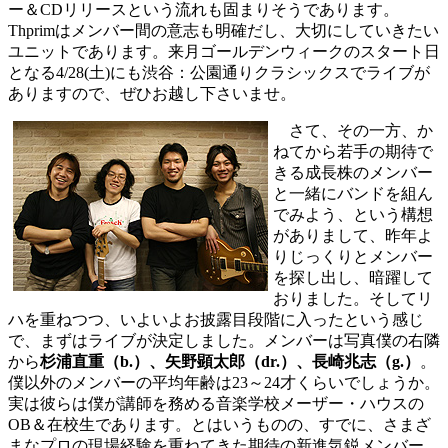
ー＆CDリリースという流れも固まりそうであります。
Thprimはメンバー間の意志も明確だし、大切にしていきたい
ユニットであります。来月ゴールデンウィークのスタート日
となる4/28(土)にも渋谷：公園通りクラシックスでライブが
ありますので、ぜひお越し下さいませ。
さて、その一方、か
ねてから若手の期待で
きる成長株のメンバー
と一緒にバンドを組ん
でみよう、という構想
がありまして、昨年よ
りじっくりとメンバー
を探し出し、暗躍して
おりました。そしてリ
ハを重ねつつ、いよいよお披露目段階に入ったという感じ
で、まずはライブが決定しました。メンバーは写真僕の右隣
から
杉浦直重（b.）、矢野顕太郎（dr.）、長崎兆志（g.）
。
僕以外のメンバーの平均年齢は23～24才くらいでしょうか。
実は彼らは僕が講師を務める音楽学校メーザー・ハウスの
OB＆在校生であります。とはいうものの、すでに、さまざ
まなプロの現場経験を重ねてきた期待の新進気鋭メンバー。