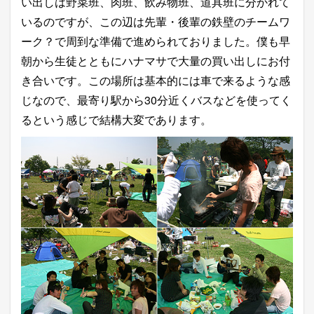
い出しは野菜班、肉班、飲み物班、道具班に分かれて
いるのですが、この辺は先輩・後輩の鉄壁のチームワ
ーク？で周到な準備で進められておりました。僕も早
朝から生徒とともにハナマサで大量の買い出しにお付
き合いです。この場所は基本的には車で来るような感
じなので、最寄り駅から30分近くバスなどを使ってく
るという感じで結構大変であります。