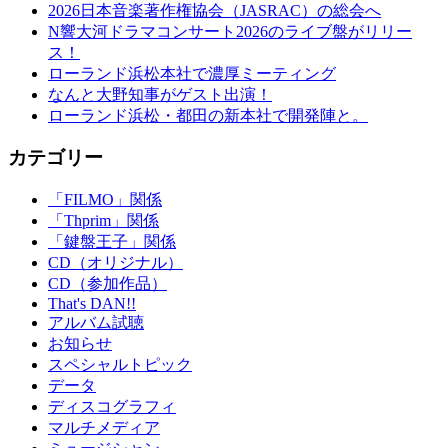
2026日本音楽著作権協会（JASRAC）の総会へ
N響大河ドラマコンサート2026のライブ盤がリリー
ス！
ローランド浜松本社で濃厚ミーティング
なんと大野知事がゲスト出演！
ローランド浜松・都田の新本社で開発陣と。
カテゴリー
「FILMO」関係
「Thprim」関係
「鍵盤王子」関係
CD（オリジナル）
CD（参加作品）
That's DAN!!
アルバム試聴
お知らせ
スペシャルトピック
データ
ディスコグラフィ
マルチメディア