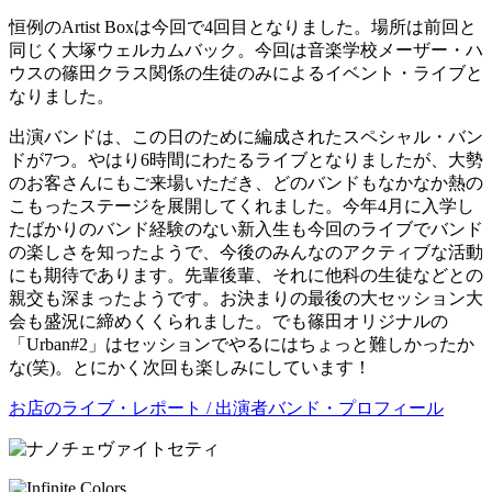
恒例のArtist Boxは今回で4回目となりました。場所は前回と
同じく大塚ウェルカムバック。今回は音楽学校メーザー・ハ
ウスの篠田クラス関係の生徒のみによるイベント・ライブと
なりました。
出演バンドは、この日のために編成されたスペシャル・バン
ドが7つ。やはり6時間にわたるライブとなりましたが、大勢
のお客さんにもご来場いただき、どのバンドもなかなか熱の
こもったステージを展開してくれました。今年4月に入学し
たばかりのバンド経験のない新入生も今回のライブでバンド
の楽しさを知ったようで、今後のみんなのアクティブな活動
にも期待であります。先輩後輩、それに他科の生徒などとの
親交も深まったようです。お決まりの最後の大セッション大
会も盛況に締めくくられました。でも篠田オリジナルの
「Urban#2」はセッションでやるにはちょっと難しかったか
な(笑)。とにかく次回も楽しみにしています！
お店のライブ・レポート / 出演者バンド・プロフィール