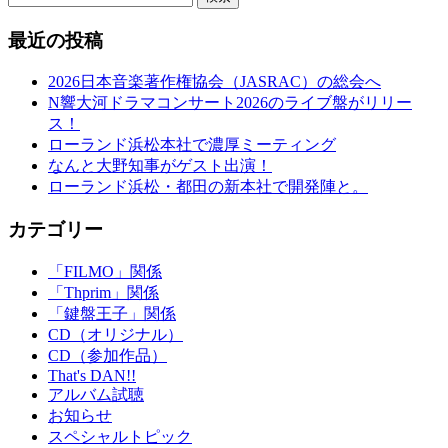
最近の投稿
2026日本音楽著作権協会（JASRAC）の総会へ
N響大河ドラマコンサート2026のライブ盤がリリー
ス！
ローランド浜松本社で濃厚ミーティング
なんと大野知事がゲスト出演！
ローランド浜松・都田の新本社で開発陣と。
カテゴリー
「FILMO」関係
「Thprim」関係
「鍵盤王子」関係
CD（オリジナル）
CD（参加作品）
That's DAN!!
アルバム試聴
お知らせ
スペシャルトピック