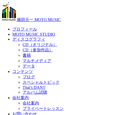
篠田元一 MOTO MUSIC
プロフィール
MOTO MUSIC STUDIO
ディスコグラフィ
CD（オリジナル）
CD（参加作品）
書籍
マルチメディア
データ
コンテンツ
ブログ
スペシャルトピック
That’s DAN!!
アルバム試聴
会社案内
会社案内
プライベートレッスン
お問い合わせ