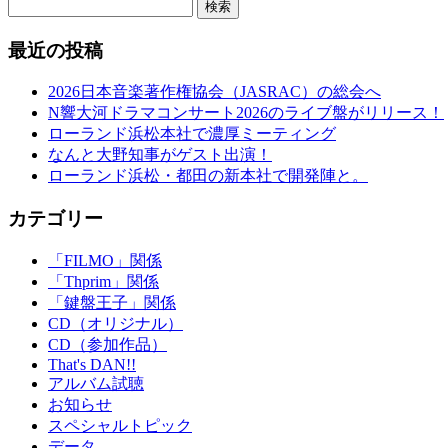
検索
最近の投稿
2026日本音楽著作権協会（JASRAC）の総会へ
N響大河ドラマコンサート2026のライブ盤がリリース！
ローランド浜松本社で濃厚ミーティング
なんと大野知事がゲスト出演！
ローランド浜松・都田の新本社で開発陣と。
カテゴリー
「FILMO」関係
「Thprim」関係
「鍵盤王子」関係
CD（オリジナル）
CD（参加作品）
That's DAN!!
アルバム試聴
お知らせ
スペシャルトピック
データ