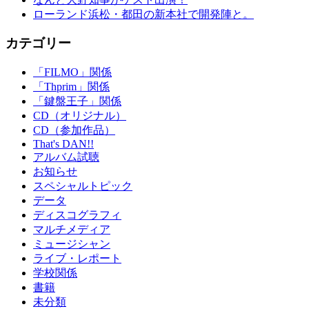
ローランド浜松・都田の新本社で開発陣と。
カテゴリー
「FILMO」関係
「Thprim」関係
「鍵盤王子」関係
CD（オリジナル）
CD（参加作品）
That's DAN!!
アルバム試聴
お知らせ
スペシャルトピック
データ
ディスコグラフィ
マルチメディア
ミュージシャン
ライブ・レポート
学校関係
書籍
未分類