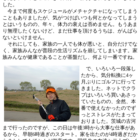
した。
今まで何度もスケジュールがメチャクチャになってしまう
こともありましたが、気がつけばいつも何とかなってしまう
とはいうものの、年々、体力の衰えは否めません。もうあま
り無理したくないけど、まだ仕事を頂けるうちは、がんばら
ないといけません。
それにしても、家族の一人でも体が悪いと、自分だけでな
く、家族みんなが普段の生活リズムを崩してしまいます。家
族みんなが健康であることが基盤だし、何より一番ですね。
で、いろいろ一段落し
たから、気分転換に4ヶ
月ぶりにゴルフに行って
きました。ネットでクラ
ブはいろいろ買いあさっ
ていたものの、全然、本
番で使えなかったのでず
っとストレスがたまって
おりました。茨城の古河
まで行ったのですが、この日は午後3時から大事な仕事があ
るから、早朝6時過ぎのスタート。家を出たのが4時過ぎだか