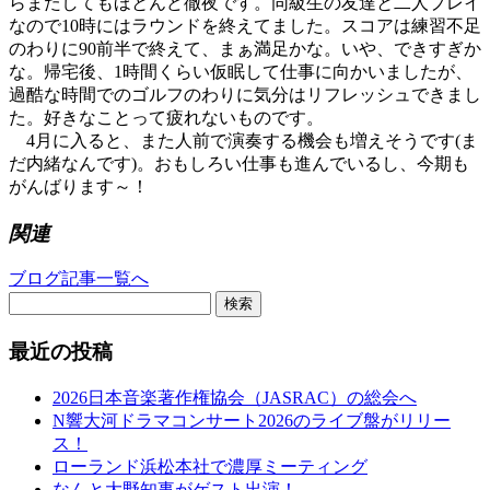
らまたしてもほとんど徹夜です。同級生の友達と二人プレイ
なので10時にはラウンドを終えてました。スコアは練習不足
のわりに90前半で終えて、まぁ満足かな。いや、できすぎか
な。帰宅後、1時間くらい仮眠して仕事に向かいましたが、
過酷な時間でのゴルフのわりに気分はリフレッシュできまし
た。好きなことって疲れないものです。
4月に入ると、また人前で演奏する機会も増えそうです(ま
だ内緒なんです)。おもしろい仕事も進んでいるし、今期も
がんばります～！
関連
ブログ記事一覧へ
検索
最近の投稿
2026日本音楽著作権協会（JASRAC）の総会へ
N響大河ドラマコンサート2026のライブ盤がリリー
ス！
ローランド浜松本社で濃厚ミーティング
なんと大野知事がゲスト出演！