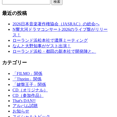
検索
最近の投稿
2026日本音楽著作権協会（JASRAC）の総会へ
N響大河ドラマコンサート2026のライブ盤がリリー
ス！
ローランド浜松本社で濃厚ミーティング
なんと大野知事がゲスト出演！
ローランド浜松・都田の新本社で開発陣と。
カテゴリー
「FILMO」関係
「Thprim」関係
「鍵盤王子」関係
CD（オリジナル）
CD（参加作品）
That's DAN!!
アルバム試聴
お知らせ
スペシャルトピック