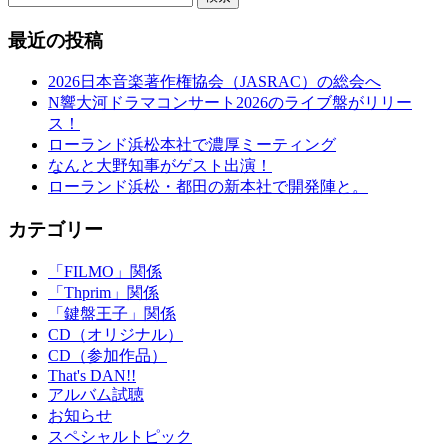
最近の投稿
2026日本音楽著作権協会（JASRAC）の総会へ
N響大河ドラマコンサート2026のライブ盤がリリー
ス！
ローランド浜松本社で濃厚ミーティング
なんと大野知事がゲスト出演！
ローランド浜松・都田の新本社で開発陣と。
カテゴリー
「FILMO」関係
「Thprim」関係
「鍵盤王子」関係
CD（オリジナル）
CD（参加作品）
That's DAN!!
アルバム試聴
お知らせ
スペシャルトピック