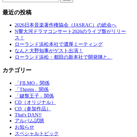
最近の投稿
2026日本音楽著作権協会（JASRAC）の総会へ
N響大河ドラマコンサート2026のライブ盤がリリー
ス！
ローランド浜松本社で濃厚ミーティング
なんと大野知事がゲスト出演！
ローランド浜松・都田の新本社で開発陣と。
カテゴリー
「FILMO」関係
「Thprim」関係
「鍵盤王子」関係
CD（オリジナル）
CD（参加作品）
That's DAN!!
アルバム試聴
お知らせ
スペシャルトピック