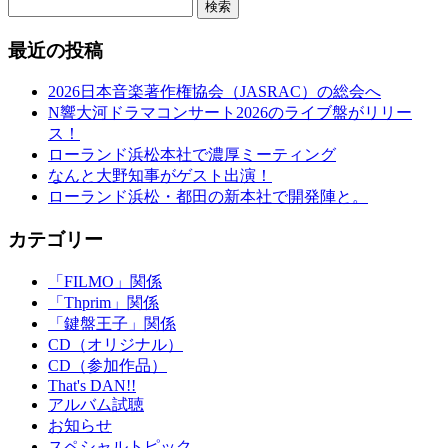
検索
最近の投稿
2026日本音楽著作権協会（JASRAC）の総会へ
N響大河ドラマコンサート2026のライブ盤がリリー
ス！
ローランド浜松本社で濃厚ミーティング
なんと大野知事がゲスト出演！
ローランド浜松・都田の新本社で開発陣と。
カテゴリー
「FILMO」関係
「Thprim」関係
「鍵盤王子」関係
CD（オリジナル）
CD（参加作品）
That's DAN!!
アルバム試聴
お知らせ
スペシャルトピック