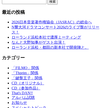
検索
最近の投稿
2026日本音楽著作権協会（JASRAC）の総会へ
N響大河ドラマコンサート2026のライブ盤がリリー
ス！
ローランド浜松本社で濃厚ミーティング
なんと大野知事がゲスト出演！
ローランド浜松・都田の新本社で開発陣と。
カテゴリー
「FILMO」関係
「Thprim」関係
「鍵盤王子」関係
CD（オリジナル）
CD（参加作品）
That's DAN!!
アルバム試聴
お知らせ
スペシャルトピック